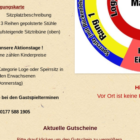
igungskarte
Sitzplatzbeschreibung
3 Reihen gepolsterte Stühle
ufsteigende Sitztribüne (oben)
unsere Aktionstage !
ne zahlen Kinderpreise
r Kategorie Loge oder Sperrsitz in
nden Erwachsenen
Donnerstag)
H
Vor Ort ist keine
e bei den Gastspielterminen
: 0177 588 1905
Aktuelle Gutscheine
Bitte drauf klicken um den Gutschein zu vergrößern.