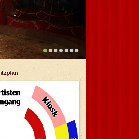
1
2
3
4
5
6
7
itzplan