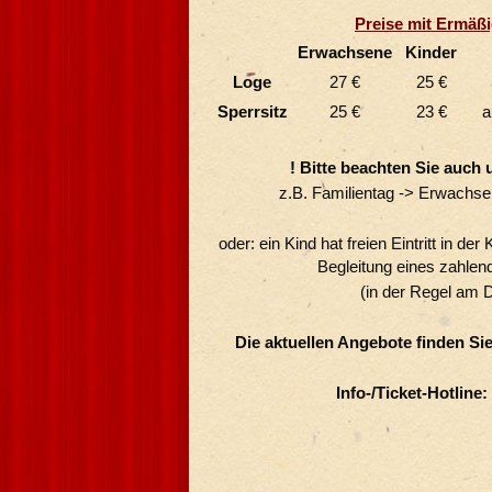
Preise mit Ermäß
Erwachsene
Kinder
Loge
27 €
25 €
Sperrsitz
25 €
23 €
a
! Bitte beachten Sie auch 
z.B. Familientag -> Erwachse
oder: ein Kind hat freien Eintritt in de
Begleitung eines zahle
(in der Regel am 
Die aktuellen Angebote finden Si
Info-/Ticket-Hotline