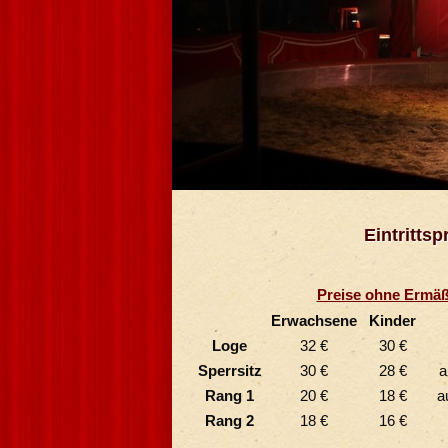
Eintrittsp
Preise ohne Ermäß
Erwachsene
Kinder
Loge
32 €
30 €
Sperrsitz
30 €
28 €
a
Rang 1
20 €
18 €
a
Rang 2
18 €
16 €